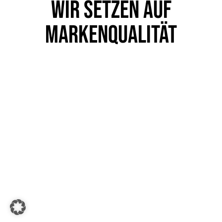
WIR SETZEN AUF
JEDERZEIT WIEDER."
MARKENQUALITÄT
C.H.Ohlsdorf