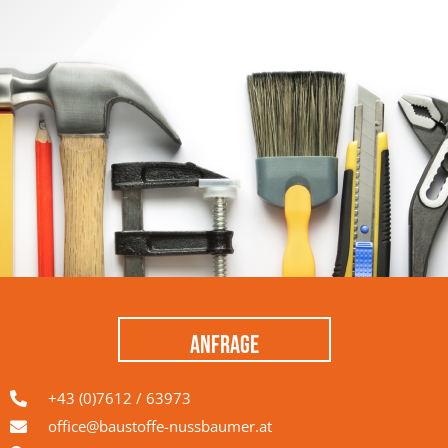
ANFRAGE
+43 (0)7612 / 63973
office@baustoffe-nussbaumer.at