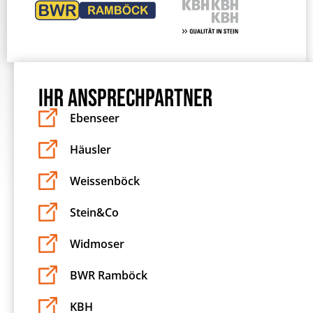
IHR ANSPRECHPARTNER
Ebenseer
Häusler
Weissenböck
Stein&Co
Widmoser
BWR Ramböck
KBH