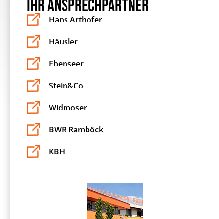
IHR ANSPRECHPARTNER
Hans Arthofer
Häusler
Ebenseer
Stein&Co
Widmoser
BWR Ramböck
KBH