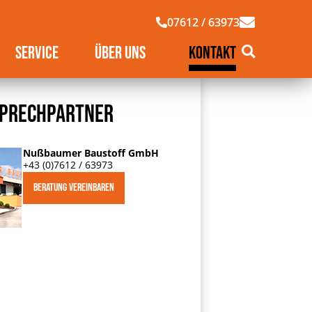
07612 / 63973
SERVICE
ÜBER UNS
KONTAKT
SPRECHPARTNER
Nußbaumer Baustoff GmbH
+43 (0)7612 / 63973
BERATUNG VEREINBAREN